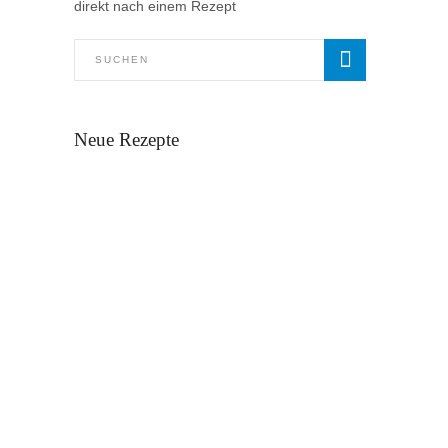
direkt nach einem Rezept
Neue Rezepte
Jakobsmuscheln an Aromaten gebraten
mit Ruccola-Öl und feiner
Knoblauchcreme
Christian Holzapfel