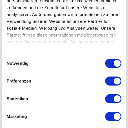
personalisieren, Funktionen für soziale Medien anbieten
zu können und die Zugriffe auf unsere Website zu
analysieren. Außerdem geben wir Informationen zu Ihrer
Verwendung unserer Website an unsere Partner für
soziale Medien, Werbung und Analysen weiter. Unsere
Partner führen diese Informationen möglicherweise mit
Bad Mergentheim
weiteren Daten zusammen, die Sie ihnen bereitgestellt
haben oder die sie im Rahmen Ihrer Nutzung der Dienste
gesammelt haben.
Einwilligungsauswahl
Notwendig
- Anzeige -
Präferenzen
Statistiken
Marketing