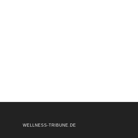
Kannenbäckerland: Landschaft, Kultur
und mehr
WELLNESS-TRIBUNE.DE