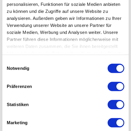
personalisieren, Funktionen für soziale Medien anbieten
zu können und die Zugriffe auf unsere Website zu
analysieren. Außerdem geben wir Informationen zu Ihrer
Verwendung unserer Website an unsere Partner für
soziale Medien, Werbung und Analysen weiter. Unsere
Partner führen diese Informationen möglicherweise mit
weiteren Daten zusammen, die Sie ihnen bereitgestellt
Jetzt Bewerten
haben oder die sie im Rahmen Ihrer Nutzung der Dienste
gesammelt haben.
Einwilligungsauswahl
Notwendig
Autor
Bayerische Kartoffel
Präferenzen
Statistiken
Mit rund 45000 ha Kartoffelanbaufläche ist
Bayern das zweitgrößte Kartoffelland in
Marketing
Deutschland. Nahezu überall in Bayern
wachsen beste Kartoffeln heran und sorgen für