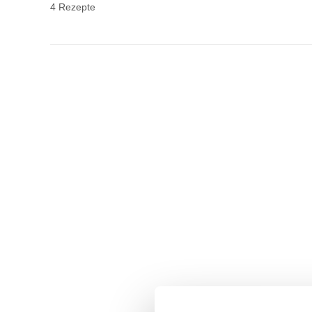
4 Rezepte
Sonntagsbrunch
Rezept von Wirths PR