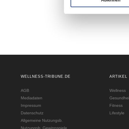
#FRUEHSTUE
WELLNESS-TRIBUNE.DE
ARTIKEL
AGB
Wellness
Mediadaten
Gesundhei
Impressum
Fitness
Datenschutz
Lifestyle
Allgemeine Nutzungsb.
Nutzungsb. Gewinnspiele