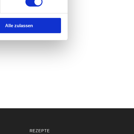
BÜK
Otto-Haesler-Museum
Alle zulassen
CELLE
Charity Projekt Yaowawit
THAILAND
REZEPTE