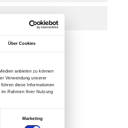
KONTAKT
Über Cookies
AUSFLUGSZIELE
Kletterwald Bad Marienberg
 Medien anbieten zu können
BAD MARIENBERG
hrer Verwendung unserer
 führen diese Informationen
Kutschenmuseum in Laa
ie im Rahmen Ihrer Nutzung
LAA
Bükfürdő - Kur und
Marketing
Erlebniszentrum