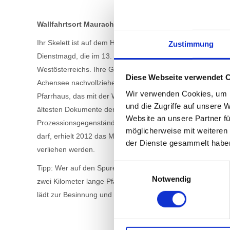
Wallfahrtsort Maurach: Wo die heilige Notburga verehrt
Ihr Skelett ist auf dem Hochaltar der Wallfahrtskirche aufge
Zustimmung
Dienstmagd, die im 13. Jahrhundert lebte und sich für arme
Westösterreichs. Ihre Geschichte und Bedeutung könne
Diese Webseite verwendet 
Achensee nachvollziehen, dem einzigen Museum in Österrei
Wir verwenden Cookies, um I
Pfarrhaus, das mit der Wallfahrtskirche und dem Messnerha
und die Zugriffe auf unsere 
ältesten Dokumente der Notburga-Verehrung gezeigt, daru
Website an unsere Partner fü
Prozessionsgegenstände. Übrigens: Das Notburga-Museum
möglicherweise mit weiteren
darf, erhielt 2012 das Museumsgütesiegel als eine der beg
der Dienste gesammelt habe
verliehen werden.
Einwilligungsauswahl
Tipp: Wer auf den Spuren von Notburga wandeln möchte, e
Notwendig
zwei Kilometer lange
Pfad ist ideal für Schneeschuhwande
lädt zur Besinnung und zum Nachdenken ein.