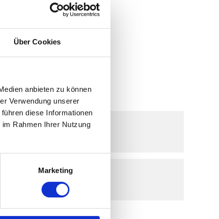
Ebenenstraße 94
6212 Maurach
Telefon: +43 - 664 - 3914186
Über Cookies
info@notburga-museum.at
 Medien anbieten zu können
INFORMATIONEN
hrer Verwendung unserer
 führen diese Informationen
ie im Rahmen Ihrer Nutzung
NOTBURGA MUSEUM
Marketing
KONTAKT