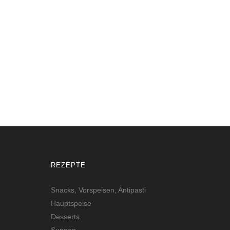
Römische Kelteranlage Erden
ERDEN
REZEPTE
Snacks, Vorspeisen, Antipasti
Hauptspeise
Desserts
Suppen