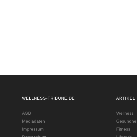
WELLNESS-TRIBUNE.DE
ARTIKEL
AGB
Wellness
Mediadaten
Gesundhei
Impressum
Fitness
Datenschutz
Lifestyle