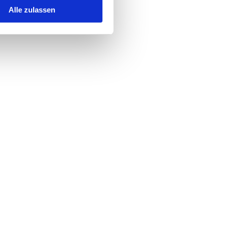
AUSFLUGSZIELE
Alle zulassen
Die Bäderbahn Molli
BAD DOBERAN
Höhr-Grenzhausen brennt
Keramik
HÖHR-GRENZHAUSEN
Die Hachenburger Erlebnis-
Brauerei
HACHENBURG
Klettersteigcamp am Achensee
ACHENKIRCH AM ACHENSEE