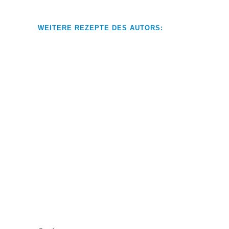
WEITERE REZEPTE DES AUTORS:
Einmachsuppe vom Bauernhendl
KochArt
#SUPPEN
Beinwellröllchen mit Ziegenkäse
KochArt
#SALATE