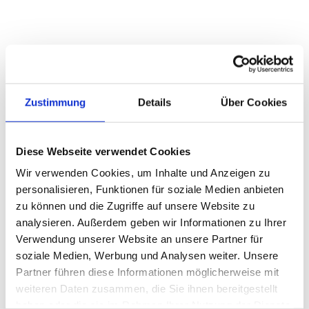
Jetzt Bewerten
Zustimmung
Details
Über Cookies
Autor
Frank Oerthle
Diese Webseite verwendet Cookies
Wir verwenden Cookies, um Inhalte und Anzeigen zu
personalisieren, Funktionen für soziale Medien anbieten
zu können und die Zugriffe auf unsere Website zu
Das Arté ist eines von drei Restaurants des
analysieren. Außerdem geben wir Informationen zu Ihrer
Grand Hotel Villa Castagnola
in
Verwendung unserer Website an unsere Partner für
Lugano/Tessin und das einzige Sterne-
soziale Medien, Werbung und Analysen weiter. Unsere
Restaurant in Lugano. Küchenchef Frank
Partner führen diese Informationen möglicherweise mit
weiteren Daten zusammen, die Sie ihnen bereitgestellt
Oerthle wurde 2009 vom Gault Millau zum
haben oder die sie im Rahmen Ihrer Nutzung der Dienste
Aufsteiger des Jahres gekürt, seit 2010 hat das