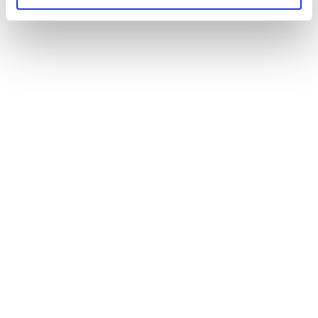
#HAUPTSPEISE
Zanderfilet mit Piora-Rohschinken und
Linsensalat
Frank Oerthle
#SNACKS-VORSPEISEN-ANTIPASTI
Gebratenes Taubenbrüstchen mit
Morchel-Panna cotta und violetter