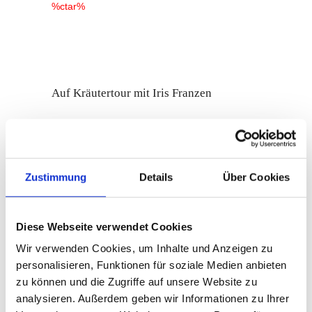
%ctar%
Auf Kräutertour mit Iris Franzen
Am Schorrberg 17
56470 Bad Marienberg
Telefon: +49 (0) 2661 3651
Zustimmung
Details
Über Cookies
immergruen-franzen@gmx.de
Diese Webseite verwendet Cookies
INFORMATIONEN
Wir verwenden Cookies, um Inhalte und Anzeigen zu
personalisieren, Funktionen für soziale Medien anbieten
zu können und die Zugriffe auf unsere Website zu
AUF KRÄUTERTOUR MIT IRIS
analysieren. Außerdem geben wir Informationen zu Ihrer