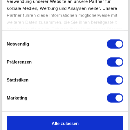
FRANZEN
Verwendung unserer Website an unsere Partner für
soziale Medien, Werbung und Analysen weiter. Unsere
Partner führen diese Informationen möglicherweise mit
weiteren Daten zusammen, die Sie ihnen bereitgestellt
haben oder die sie im Rahmen Ihrer Nutzung der Dienste
KONTAKT
gesammelt haben.
Einwilligungsauswahl
Notwendig
AUSFLUGSZIELE
Präferenzen
Statistiken
Auf Kräutertour mit Iris Franzen
Marketing
BAD MARIENBERG
Alle zulassen