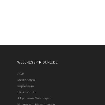
Führungen durch die Feengrottenstadt
SAALFELD
WELLNESS-TRIBUNE.DE
AGB
Mediadaten
Impressum
Datenschutz
Allgemeine Nutzungsb.
Nutzungsb. Gewinnspiele