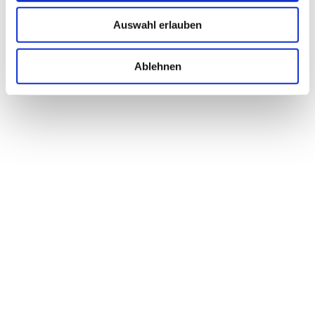
Gipfelplattform Top of Tyrol
Auswahl erlauben
NEUSTIFT
Ablehnen
Höhr-Grenzhausen brennt Keramik
HÖHR-GRENZHAUSEN
Der Moselsteig
BERNKASTEL-KUES