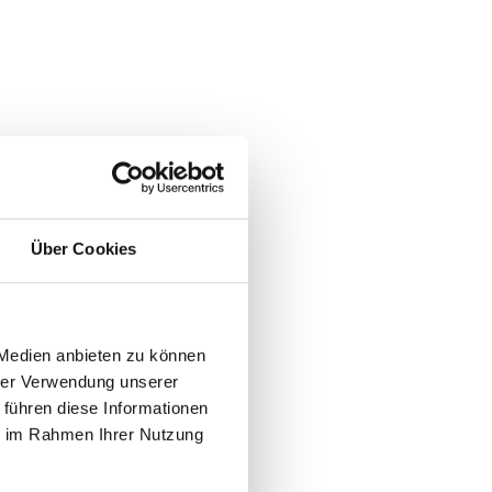
Küchle
Kerstin Rentsch
#BACKEN
Thunfisch Carpaccio
Made Sujaya
#HAUPTSPEISE
Über Cookies
AUSZEITEN
 Medien anbieten zu können
Hotel Granbaita Dolomites
hrer Verwendung unserer
WOLKENSTEIN IN GRÖDEN
 führen diese Informationen
ie im Rahmen Ihrer Nutzung
Hotel Goldener Berg