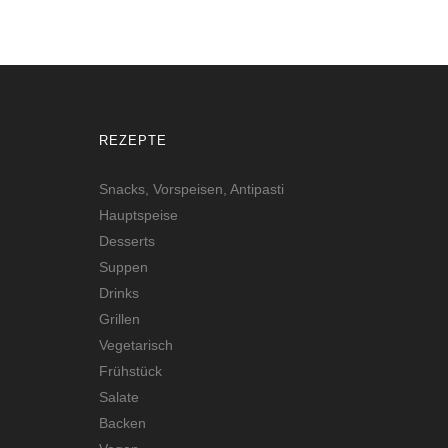
REZEPTE
Snacks, Vorspeisen, Antipasti
Hauptspeise
Desserts
Suppen
Drinks
Grillen
Vegetarisch
Frühstück
Salate
Backen