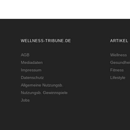
WELLNESS-TRIBUNE.DE
ARTIKEL
AGB
Wellness
Mediadaten
Gesundhei
Impressum
Fitness
Datenschutz
Lifestyle
Allgemeine Nutzungsb.
Nutzungsb. Gewinnspiele
Jobs