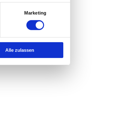
OBERLECH AM ARLBERG
Marketing
Wellnesshotel Walserhof
HIRSCHEGG/KLEINWALSERTAL
Alle zulassen
Golfclub Zillertal-Uderns &
Sportresidenz Zillertal
UDERNS
Ratscher Landhaus
RATSCH AN DER WEINSTRASSE