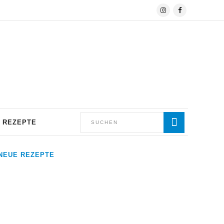
REZEPTE
NEUE REZEPTE
Jakobsmuscheln an Aromaten
gebraten mit Ruccola-Öl und
feiner Knoblauchcreme
Christian Holzapfel