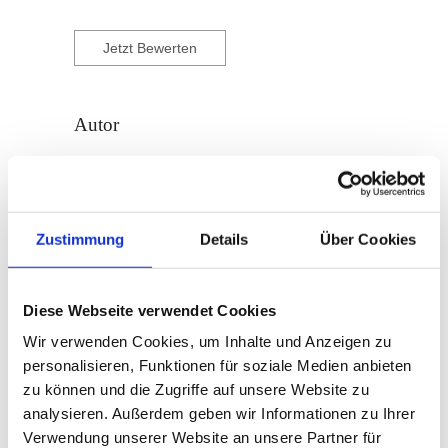
Jetzt Bewerten
Autor
Leo Mörschbacher
Zustimmung
Details
Über Cookies
Leo Mörschbacher Chefkoch im Hotel
Schwaigerhof. Begeisteter Koch mit viel Liebe
und Leidenschaft zum Detail
Diese Webseite verwendet Cookies
und Bodenständigen.
Wir verwenden Cookies, um Inhalte und Anzeigen zu
personalisieren, Funktionen für soziale Medien anbieten
zu können und die Zugriffe auf unsere Website zu
Suche
analysieren. Außerdem geben wir Informationen zu Ihrer
Verwendung unserer Website an unsere Partner für
Suchen Sie nach einer Kategorie, Zutaten oder