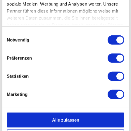
soziale Medien, Werbung und Analysen weiter. Unsere
direkt nach einem Rezept
Partner führen diese Informationen möglicherweise mit
weiteren Daten zusammen, die Sie ihnen bereitgestellt
haben oder die sie im Rahmen Ihrer Nutzung der Dienste
gesammelt haben.
Einwilligungsauswahl
Notwendig
Neue Rezepte
Präferenzen
Statistiken
Marketing
Jakobsmuscheln an Aromaten gebraten
mit Ruccola-Öl und feiner
Alle zulassen
Knoblauchcreme