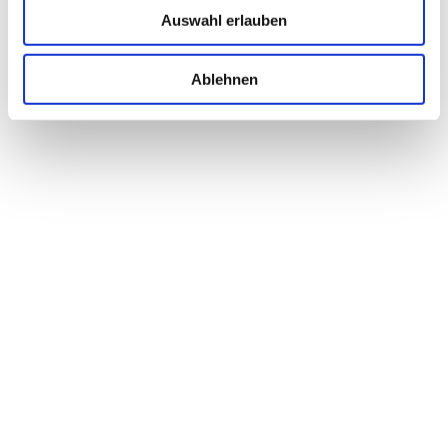
Christian Holzapfel
Auswahl erlauben
#SNACKS-VORSPEISEN-ANTIPASTI
Ablehnen
Kartoffel-Biersuppe
Bayerische Kartoffel
#SUPPEN
Orangen-Hühnerleber Salat
Michael und Josef Steinacher
#HAUPTSPEISE