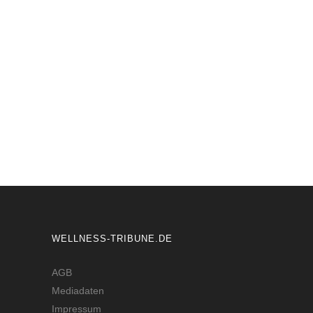
Thunfisch Carpaccio
Made Sujaya
#HAUPTSPEISE
WELLNESS-TRIBUNE.DE
AGB
Mediadaten
Impressum