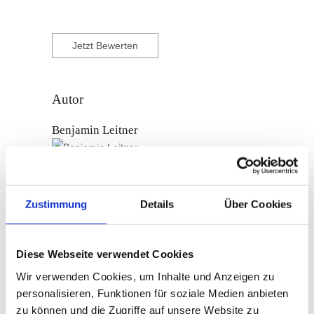
Jetzt Bewerten
Autor
Benjamin Leitner
Das kreative Küchenteam im Hotel Krallerhof in
Zustimmung
Details
Über Cookies
Leongang rund um Küchenchef Benjamin
Leitner bringt bodenständige Gerichte neu
interpretiert auf den Teller. Der Tiroler ist
Diese Webseite verwendet Cookies
bereits seit 2008 im Haus tätig und hat zuvor in
Wir verwenden Cookies, um Inhalte und Anzeigen zu
verschiedenen Häusern der gehobenen
personalisieren, Funktionen für soziale Medien anbieten
österreichischen Hotellerie gearbeitet.
zu können und die Zugriffe auf unsere Website zu