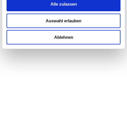
Alle zulassen
Jakobsmuscheln an Aromaten gebraten
mit Ruccola-Öl und feiner
Auswahl erlauben
Knoblauchcreme
Christian Holzapfel
Ablehnen
#SNACKS-VORSPEISEN-ANTIPASTI
Kartoffel-Biersuppe
Bayerische Kartoffel
#SUPPEN
Orangen-Hühnerleber Salat
Michael und Josef Steinacher